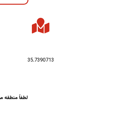
عرض جغرافیایی :
35.7390713
لطفاً منطقه م