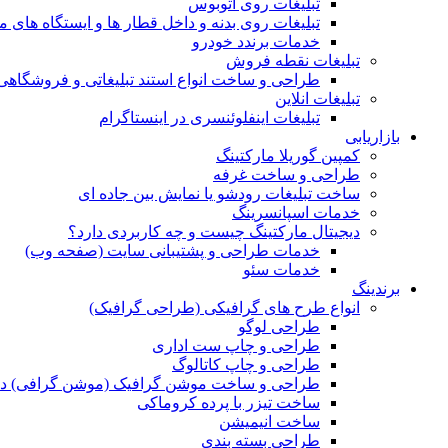
تبلیغات روی اتوبوس
تبلیغات روی بدنه و داخل قطار ها و ایستگاه های م
خدمات برندد خودرو
تبلیغات نقطه فروش
طراحی و ساخت انواع استند تبلیغاتی و فروشگاه
تبلیغات انلاین
تبلیغات اینفلوئنسری در اینستاگرام
بازاریابی
کمپین گوریلا مارکتینگ
طراحی و ساخت غرفه
ساخت تبلیغات رودشو یا نمایش بین جاده ای
خدمات اسپانسرینگ
دیجیتال مارکتینگ چیست و چه کاربردی دارد؟
خدمات طراحی و پشتیبانی سایت (صفحه وب)
خدمات سئو
برندینگ
انواع طرح های گرافیکی (طراحی گرافیک)
طراحی لوگو
طراحی و چاپ ست اداری
طراحی و چاپ کاتالوگ
طراحی و ساخت موشن گرافیک (موشن گرافی) د
ساخت تیزر با پرده کروماکی
ساخت انیمیشن
طراحی بسته بندی