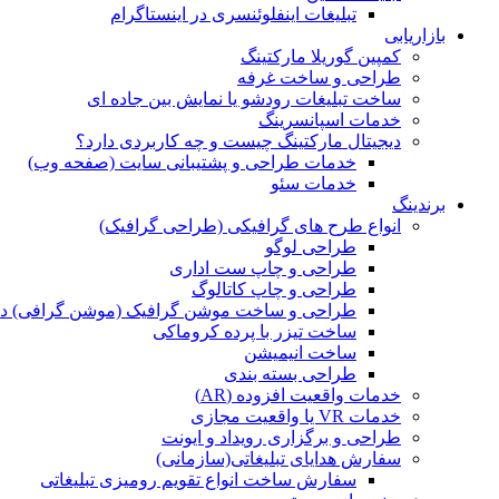
تبلیغات اینفلوئنسری در اینستاگرام
بازاریابی
کمپین گوریلا مارکتینگ
طراحی و ساخت غرفه
ساخت تبلیغات رودشو یا نمایش بین جاده ای
خدمات اسپانسرینگ
دیجیتال مارکتینگ چیست و چه کاربردی دارد؟
خدمات طراحی و پشتیبانی سایت (صفحه وب)
خدمات سئو
برندینگ
انواع طرح های گرافیکی (طراحی گرافیک)
طراحی لوگو
طراحی و چاپ ست اداری
طراحی و چاپ کاتالوگ
طراحی و ساخت موشن گرافیک (موشن گرافی) د
ساخت تیزر با پرده کروماکی
ساخت انیمیشن
طراحی بسته بندی
خدمات واقعیت افزوده (AR)
خدمات VR یا واقعیت مجازی
طراحی و برگزاری رویداد و ایونت
سفارش هدایای تبلیغاتی(سازمانی)
سفارش ساخت انواع تقویم رومیزی تبلیغاتی