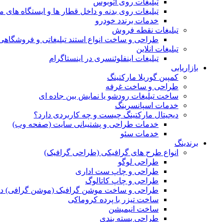
تبلیغات روی اتوبوس
تبلیغات روی بدنه و داخل قطار ها و ایستگاه های م
خدمات برندد خودرو
تبلیغات نقطه فروش
طراحی و ساخت انواع استند تبلیغاتی و فروشگاه
تبلیغات انلاین
تبلیغات اینفلوئنسری در اینستاگرام
بازاریابی
کمپین گوریلا مارکتینگ
طراحی و ساخت غرفه
ساخت تبلیغات رودشو یا نمایش بین جاده ای
خدمات اسپانسرینگ
دیجیتال مارکتینگ چیست و چه کاربردی دارد؟
خدمات طراحی و پشتیبانی سایت (صفحه وب)
خدمات سئو
برندینگ
انواع طرح های گرافیکی (طراحی گرافیک)
طراحی لوگو
طراحی و چاپ ست اداری
طراحی و چاپ کاتالوگ
طراحی و ساخت موشن گرافیک (موشن گرافی) د
ساخت تیزر با پرده کروماکی
ساخت انیمیشن
طراحی بسته بندی