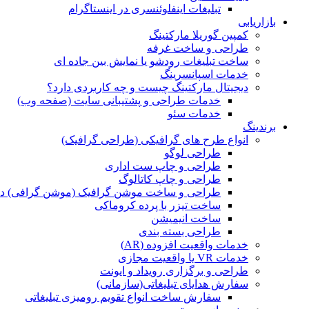
تبلیغات اینفلوئنسری در اینستاگرام
بازاریابی
کمپین گوریلا مارکتینگ
طراحی و ساخت غرفه
ساخت تبلیغات رودشو یا نمایش بین جاده ای
خدمات اسپانسرینگ
دیجیتال مارکتینگ چیست و چه کاربردی دارد؟
خدمات طراحی و پشتیبانی سایت (صفحه وب)
خدمات سئو
برندینگ
انواع طرح های گرافیکی (طراحی گرافیک)
طراحی لوگو
طراحی و چاپ ست اداری
طراحی و چاپ کاتالوگ
طراحی و ساخت موشن گرافیک (موشن گرافی) د
ساخت تیزر با پرده کروماکی
ساخت انیمیشن
طراحی بسته بندی
خدمات واقعیت افزوده (AR)
خدمات VR یا واقعیت مجازی
طراحی و برگزاری رویداد و ایونت
سفارش هدایای تبلیغاتی(سازمانی)
سفارش ساخت انواع تقویم رومیزی تبلیغاتی