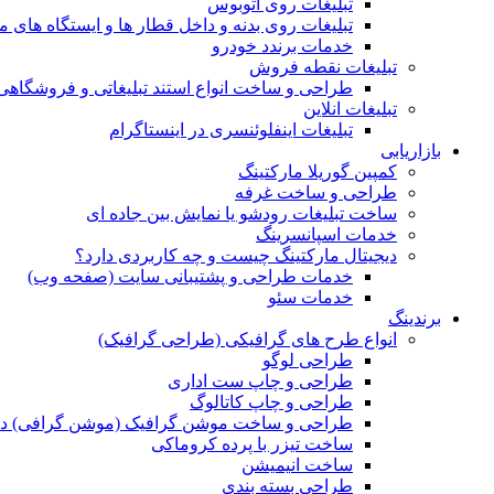
تبلیغات روی اتوبوس
تبلیغات روی بدنه و داخل قطار ها و ایستگاه های م
خدمات برندد خودرو
تبلیغات نقطه فروش
طراحی و ساخت انواع استند تبلیغاتی و فروشگاه
تبلیغات انلاین
تبلیغات اینفلوئنسری در اینستاگرام
بازاریابی
کمپین گوریلا مارکتینگ
طراحی و ساخت غرفه
ساخت تبلیغات رودشو یا نمایش بین جاده ای
خدمات اسپانسرینگ
دیجیتال مارکتینگ چیست و چه کاربردی دارد؟
خدمات طراحی و پشتیبانی سایت (صفحه وب)
خدمات سئو
برندینگ
انواع طرح های گرافیکی (طراحی گرافیک)
طراحی لوگو
طراحی و چاپ ست اداری
طراحی و چاپ کاتالوگ
طراحی و ساخت موشن گرافیک (موشن گرافی) د
ساخت تیزر با پرده کروماکی
ساخت انیمیشن
طراحی بسته بندی