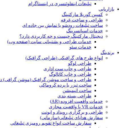
تبلیغات اینفلوئنسری در اینستاگرام
بازاریابی
کمپین گوریلا مارکتینگ
طراحی و ساخت غرفه
ساخت تبلیغات رودشو یا نمایش بین جاده ای
خدمات اسپانسرینگ
دیجیتال مارکتینگ چیست و چه کاربردی دارد؟
خدمات طراحی و پشتیبانی سایت (صفحه وب)
خدمات سئو
برندینگ
انواع طرح های گرافیکی (طراحی گرافیک)
طراحی لوگو
طراحی و چاپ ست اداری
طراحی و چاپ کاتالوگ
طراحی و ساخت موشن گرافیک (موشن گرافی) د
ساخت تیزر با پرده کروماکی
ساخت انیمیشن
طراحی بسته بندی
خدمات واقعیت افزوده (AR)
خدمات VR یا واقعیت مجازی
طراحی و برگزاری رویداد و ایونت
سفارش هدایای تبلیغاتی(سازمانی)
سفارش ساخت انواع تقویم رومیزی تبلیغاتی