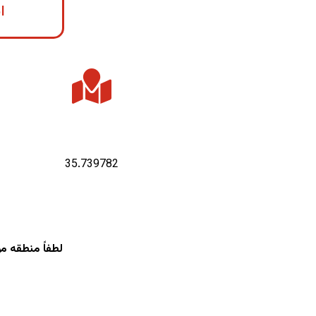
ا
عرض جغرافیایی :
35.739782
لطفاً منطقه م