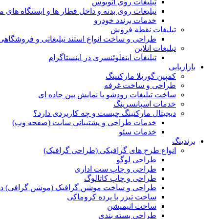
تبلیغات روی اتوبوس
تبلیغات روی بدنه و داخل قطار ها و ایستگاه های م
خدمات برندد خودرو
تبلیغات نقطه فروش
طراحی و ساخت انواع استند تبلیغاتی و فروشگاه
تبلیغات انلاین
تبلیغات اینفلوئنسری در اینستاگرام
بازاریابی
کمپین گوریلا مارکتینگ
طراحی و ساخت غرفه
ساخت تبلیغات رودشو یا نمایش بین جاده ای
خدمات اسپانسرینگ
دیجیتال مارکتینگ چیست و چه کاربردی دارد؟
خدمات طراحی و پشتیبانی سایت (صفحه وب)
خدمات سئو
برندینگ
انواع طرح های گرافیکی (طراحی گرافیک)
طراحی لوگو
طراحی و چاپ ست اداری
طراحی و چاپ کاتالوگ
طراحی و ساخت موشن گرافیک (موشن گرافی) د
ساخت تیزر با پرده کروماکی
ساخت انیمیشن
طراحی بسته بندی