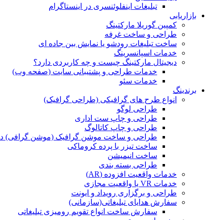
تبلیغات اینفلوئنسری در اینستاگرام
بازاریابی
کمپین گوریلا مارکتینگ
طراحی و ساخت غرفه
ساخت تبلیغات رودشو یا نمایش بین جاده ای
خدمات اسپانسرینگ
دیجیتال مارکتینگ چیست و چه کاربردی دارد؟
خدمات طراحی و پشتیبانی سایت (صفحه وب)
خدمات سئو
برندینگ
انواع طرح های گرافیکی (طراحی گرافیک)
طراحی لوگو
طراحی و چاپ ست اداری
طراحی و چاپ کاتالوگ
طراحی و ساخت موشن گرافیک (موشن گرافی) د
ساخت تیزر با پرده کروماکی
ساخت انیمیشن
طراحی بسته بندی
خدمات واقعیت افزوده (AR)
خدمات VR یا واقعیت مجازی
طراحی و برگزاری رویداد و ایونت
سفارش هدایای تبلیغاتی(سازمانی)
سفارش ساخت انواع تقویم رومیزی تبلیغاتی