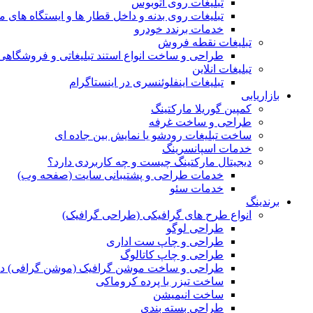
تبلیغات روی اتوبوس
تبلیغات روی بدنه و داخل قطار ها و ایستگاه های م
خدمات برندد خودرو
تبلیغات نقطه فروش
طراحی و ساخت انواع استند تبلیغاتی و فروشگاه
تبلیغات انلاین
تبلیغات اینفلوئنسری در اینستاگرام
بازاریابی
کمپین گوریلا مارکتینگ
طراحی و ساخت غرفه
ساخت تبلیغات رودشو یا نمایش بین جاده ای
خدمات اسپانسرینگ
دیجیتال مارکتینگ چیست و چه کاربردی دارد؟
خدمات طراحی و پشتیبانی سایت (صفحه وب)
خدمات سئو
برندینگ
انواع طرح های گرافیکی (طراحی گرافیک)
طراحی لوگو
طراحی و چاپ ست اداری
طراحی و چاپ کاتالوگ
طراحی و ساخت موشن گرافیک (موشن گرافی) د
ساخت تیزر با پرده کروماکی
ساخت انیمیشن
طراحی بسته بندی