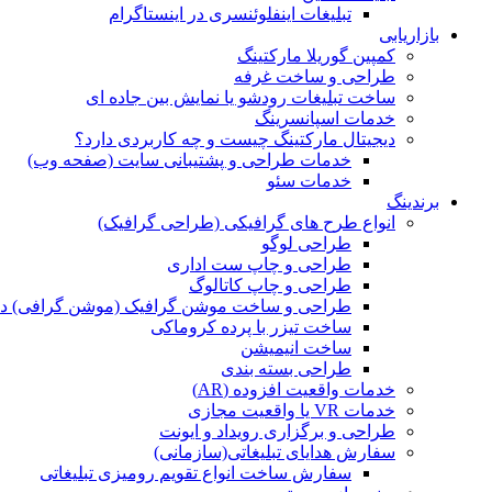
تبلیغات اینفلوئنسری در اینستاگرام
بازاریابی
کمپین گوریلا مارکتینگ
طراحی و ساخت غرفه
ساخت تبلیغات رودشو یا نمایش بین جاده ای
خدمات اسپانسرینگ
دیجیتال مارکتینگ چیست و چه کاربردی دارد؟
خدمات طراحی و پشتیبانی سایت (صفحه وب)
خدمات سئو
برندینگ
انواع طرح های گرافیکی (طراحی گرافیک)
طراحی لوگو
طراحی و چاپ ست اداری
طراحی و چاپ کاتالوگ
طراحی و ساخت موشن گرافیک (موشن گرافی) د
ساخت تیزر با پرده کروماکی
ساخت انیمیشن
طراحی بسته بندی
خدمات واقعیت افزوده (AR)
خدمات VR یا واقعیت مجازی
طراحی و برگزاری رویداد و ایونت
سفارش هدایای تبلیغاتی(سازمانی)
سفارش ساخت انواع تقویم رومیزی تبلیغاتی