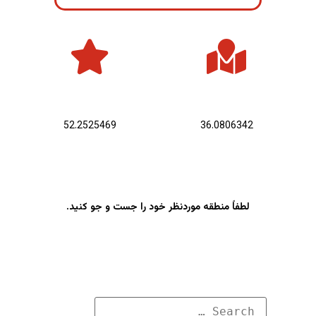
عرض جغرافیایی :
طول جغرافیایی :
52.2525469
36.0806342
لطفاً منطقه موردنظر خود را جست و جو کنید.