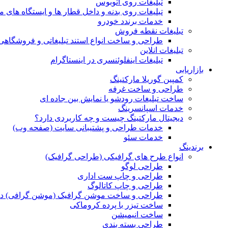
تبلیغات روی اتوبوس
تبلیغات روی بدنه و داخل قطار ها و ایستگاه های م
خدمات برندد خودرو
تبلیغات نقطه فروش
طراحی و ساخت انواع استند تبلیغاتی و فروشگاه
تبلیغات انلاین
تبلیغات اینفلوئنسری در اینستاگرام
بازاریابی
کمپین گوریلا مارکتینگ
طراحی و ساخت غرفه
ساخت تبلیغات رودشو یا نمایش بین جاده ای
خدمات اسپانسرینگ
دیجیتال مارکتینگ چیست و چه کاربردی دارد؟
خدمات طراحی و پشتیبانی سایت (صفحه وب)
خدمات سئو
برندینگ
انواع طرح های گرافیکی (طراحی گرافیک)
طراحی لوگو
طراحی و چاپ ست اداری
طراحی و چاپ کاتالوگ
طراحی و ساخت موشن گرافیک (موشن گرافی) د
ساخت تیزر با پرده کروماکی
ساخت انیمیشن
طراحی بسته بندی