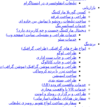
تبلیغات اینفلوئنسری در اینستاگرام
بازاریابی
کمپین گوریلا مارکتینگ
طراحی و ساخت غرفه
ساخت تبلیغات رودشو یا نمایش بین جاده ای
خدمات اسپانسرینگ
دیجیتال مارکتینگ چیست و چه کاربردی دارد؟
خدمات طراحی و پشتیبانی سایت (صفحه وب)
خدمات سئو
برندینگ
انواع طرح های گرافیکی (طراحی گرافیک)
طراحی لوگو
طراحی و چاپ ست اداری
طراحی و چاپ کاتالوگ
طراحی و ساخت موشن گرافیک (موشن گرافی) د
ساخت تیزر با پرده کروماکی
ساخت انیمیشن
طراحی بسته بندی
خدمات واقعیت افزوده (AR)
خدمات VR یا واقعیت مجازی
طراحی و برگزاری رویداد و ایونت
سفارش هدایای تبلیغاتی(سازمانی)
سفارش ساخت انواع تقویم رومیزی تبلیغاتی