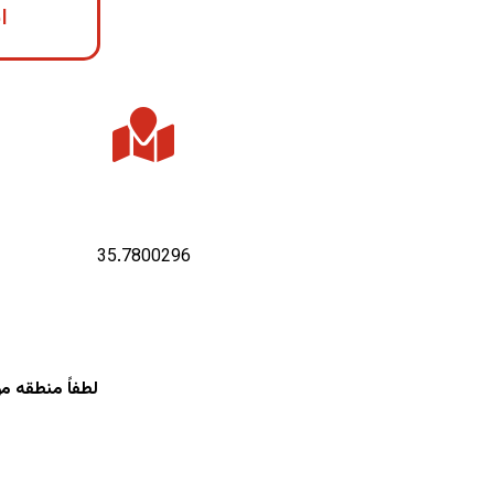
ا
عرض جغرافیایی :
35.7800296
لطفاً منطقه م