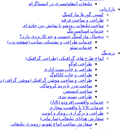
تبلیغات اینفلوئنسری در اینستاگرام
بازاریابی
کمپین گوریلا مارکتینگ
طراحی و ساخت غرفه
ساخت تبلیغات رودشو یا نمایش بین جاده ای
خدمات اسپانسرینگ
دیجیتال مارکتینگ چیست و چه کاربردی دارد؟
خدمات طراحی و پشتیبانی سایت (صفحه وب)
خدمات سئو
برندینگ
انواع طرح های گرافیکی (طراحی گرافیک)
طراحی لوگو
طراحی و چاپ ست اداری
طراحی و چاپ کاتالوگ
طراحی و ساخت موشن گرافیک (موشن گرافی) د
ساخت تیزر با پرده کروماکی
ساخت انیمیشن
طراحی بسته بندی
خدمات واقعیت افزوده (AR)
خدمات VR یا واقعیت مجازی
طراحی و برگزاری رویداد و ایونت
سفارش هدایای تبلیغاتی(سازمانی)
سفارش ساخت انواع تقویم رومیزی تبلیغاتی