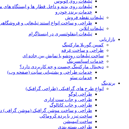
تبلیغات روی اتوبوس
تبلیغات روی بدنه و داخل قطار ها و ایستگاه های م
خدمات برندد خودرو
تبلیغات نقطه فروش
طراحی و ساخت انواع استند تبلیغاتی و فروشگاه
تبلیغات انلاین
تبلیغات اینفلوئنسری در اینستاگرام
بازاریابی
کمپین گوریلا مارکتینگ
طراحی و ساخت غرفه
ساخت تبلیغات رودشو یا نمایش بین جاده ای
خدمات اسپانسرینگ
دیجیتال مارکتینگ چیست و چه کاربردی دارد؟
خدمات طراحی و پشتیبانی سایت (صفحه وب)
خدمات سئو
برندینگ
انواع طرح های گرافیکی (طراحی گرافیک)
طراحی لوگو
طراحی و چاپ ست اداری
طراحی و چاپ کاتالوگ
طراحی و ساخت موشن گرافیک (موشن گرافی) د
ساخت تیزر با پرده کروماکی
ساخت انیمیشن
طراحی بسته بندی