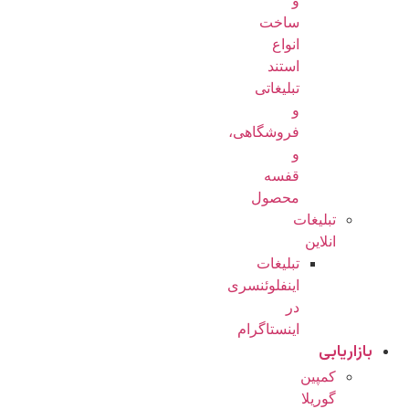
و
ساخت
انواع
استند
تبلیغاتی
و
فروشگاهی،
و
قفسه
محصول
تبلیغات
انلاین
تبلیغات
اینفلوئنسری
در
اینستاگرام
بازاریابی
کمپین
گوریلا