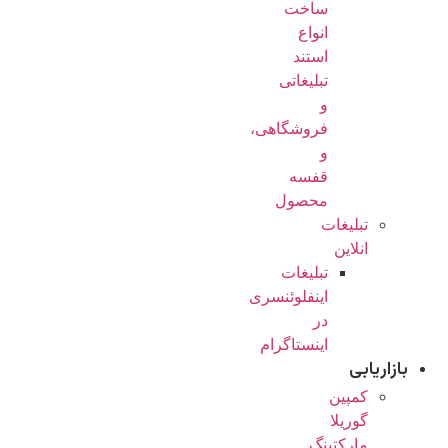
ساخت
انواع
استند
تبلیغاتی
و
فروشگاهی،
و
قفسه
محصول
تبلیغات
انلاین
تبلیغات
اینفلوئنسری
در
اینستاگرام
بازاریابی
کمپین
گوریلا
مارکتینگ