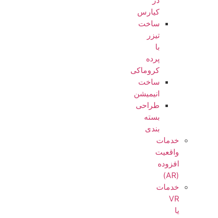
در
کیارس
ساخت
تیزر
با
پرده
کروماکی
ساخت
انیمیشن
طراحی
بسته
بندی
خدمات
واقعیت
افزوده
(AR)
خدمات
VR
یا