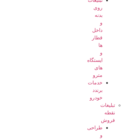
تبلیغات
روی
بدنه
و
داخل
قطار
ها
و
ایستگاه
های
مترو
خدمات
برندد
خودرو
تبلیغات
نقطه
فروش
طراحی
و