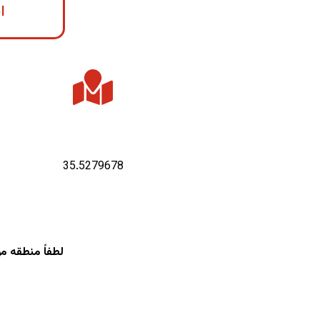
ا
عرض جغرافیایی :
35.5279678
لطفاً منطقه م