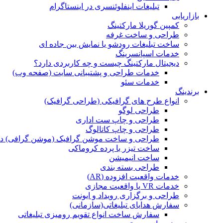
تبلیغات اینفلوئنسری در اینستاگرام
بازاریابی
کمپین گوریلا مارکتینگ
طراحی و ساخت غرفه
ساخت تبلیغات رودشو یا نمایش بین جاده ای
خدمات اسپانسرینگ
دیجیتال مارکتینگ چیست و چه کاربردی دارد؟
خدمات طراحی و پشتیبانی سایت (صفحه وب)
خدمات سئو
برندینگ
انواع طرح های گرافیکی (طراحی گرافیک)
طراحی لوگو
طراحی و چاپ ست اداری
طراحی و چاپ کاتالوگ
طراحی و ساخت موشن گرافیک (موشن گرافی) د
ساخت تیزر با پرده کروماکی
ساخت انیمیشن
طراحی بسته بندی
خدمات واقعیت افزوده (AR)
خدمات VR یا واقعیت مجازی
طراحی و برگزاری رویداد و ایونت
سفارش هدایای تبلیغاتی(سازمانی)
سفارش ساخت انواع تقویم رومیزی تبلیغاتی