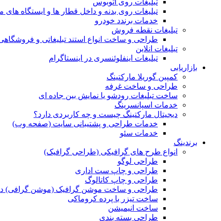
تبلیغات روی اتوبوس
تبلیغات روی بدنه و داخل قطار ها و ایستگاه های م
خدمات برندد خودرو
تبلیغات نقطه فروش
طراحی و ساخت انواع استند تبلیغاتی و فروشگاه
تبلیغات انلاین
تبلیغات اینفلوئنسری در اینستاگرام
بازاریابی
کمپین گوریلا مارکتینگ
طراحی و ساخت غرفه
ساخت تبلیغات رودشو یا نمایش بین جاده ای
خدمات اسپانسرینگ
دیجیتال مارکتینگ چیست و چه کاربردی دارد؟
خدمات طراحی و پشتیبانی سایت (صفحه وب)
خدمات سئو
برندینگ
انواع طرح های گرافیکی (طراحی گرافیک)
طراحی لوگو
طراحی و چاپ ست اداری
طراحی و چاپ کاتالوگ
طراحی و ساخت موشن گرافیک (موشن گرافی) د
ساخت تیزر با پرده کروماکی
ساخت انیمیشن
طراحی بسته بندی