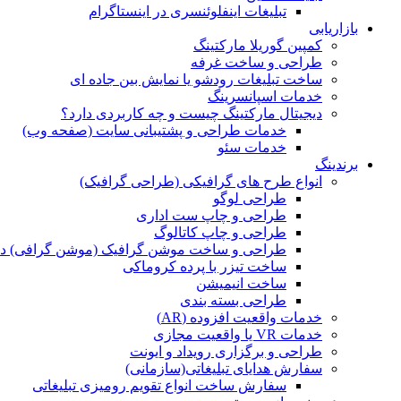
تبلیغات اینفلوئنسری در اینستاگرام
بازاریابی
کمپین گوریلا مارکتینگ
طراحی و ساخت غرفه
ساخت تبلیغات رودشو یا نمایش بین جاده ای
خدمات اسپانسرینگ
دیجیتال مارکتینگ چیست و چه کاربردی دارد؟
خدمات طراحی و پشتیبانی سایت (صفحه وب)
خدمات سئو
برندینگ
انواع طرح های گرافیکی (طراحی گرافیک)
طراحی لوگو
طراحی و چاپ ست اداری
طراحی و چاپ کاتالوگ
طراحی و ساخت موشن گرافیک (موشن گرافی) د
ساخت تیزر با پرده کروماکی
ساخت انیمیشن
طراحی بسته بندی
خدمات واقعیت افزوده (AR)
خدمات VR یا واقعیت مجازی
طراحی و برگزاری رویداد و ایونت
سفارش هدایای تبلیغاتی(سازمانی)
سفارش ساخت انواع تقویم رومیزی تبلیغاتی