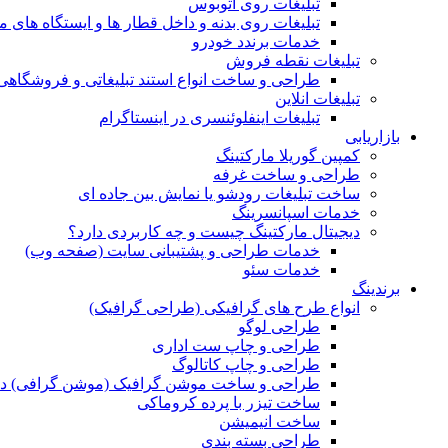
تبلیغات روی اتوبوس
تبلیغات روی بدنه و داخل قطار ها و ایستگاه های م
خدمات برندد خودرو
تبلیغات نقطه فروش
طراحی و ساخت انواع استند تبلیغاتی و فروشگاه
تبلیغات انلاین
تبلیغات اینفلوئنسری در اینستاگرام
بازاریابی
کمپین گوریلا مارکتینگ
طراحی و ساخت غرفه
ساخت تبلیغات رودشو یا نمایش بین جاده ای
خدمات اسپانسرینگ
دیجیتال مارکتینگ چیست و چه کاربردی دارد؟
خدمات طراحی و پشتیبانی سایت (صفحه وب)
خدمات سئو
برندینگ
انواع طرح های گرافیکی (طراحی گرافیک)
طراحی لوگو
طراحی و چاپ ست اداری
طراحی و چاپ کاتالوگ
طراحی و ساخت موشن گرافیک (موشن گرافی) د
ساخت تیزر با پرده کروماکی
ساخت انیمیشن
طراحی بسته بندی