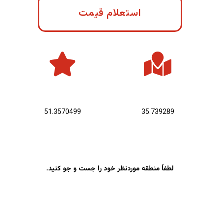
استعلام قیمت
عرض جغرافیایی :
طول جغرافیایی :
51.3570499
35.739289
لطفاً منطقه موردنظر خود را جست و جو کنید.