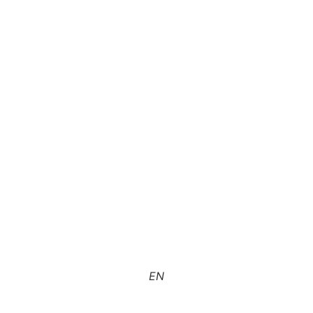
رش
ه
حتوا
EN