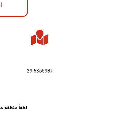
ا
عرض جغرافیایی :
29.6355981
لطفاً منطقه م