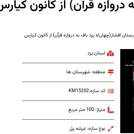
ه دروازه قرآن) از کانون کیارس
ارستان افشار(چهارراه یزد باف به دروازه قرآن) از کانون کیارس
استان:یزد
منطقه: شهرستان ها
کد سازه:KM15202
متراژ: 100 متر مربع
نوع سازه: عرشه پل