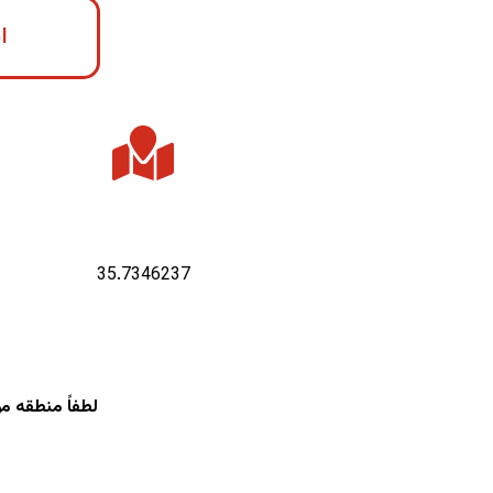
ا
عرض جغرافیایی :
35.7346237
لطفاً منطقه م