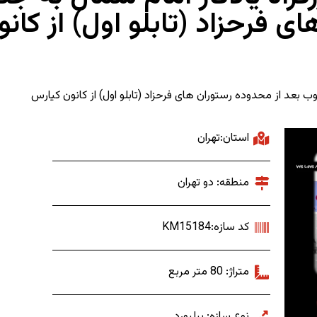
ای فرحزاد (تابلو اول) از کان
جنوب بعد از محدوده رستوران های فرحزاد (تابلو اول) از کانون کیارس
استان:تهران
منطقه: دو تهران
کد سازه:KM15184
متراژ: 80 متر مربع
نوع سازه: بیلبورد