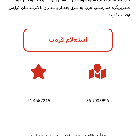
برای استعلام قیمت سازه عرشه پل در استان تهران و محدوده بزرگراه
صدربزرگراه صدرمسیر غرب به شرق بعد از پاسداران با کارشناسان کیارس
ارتباط بگیرید.
استعلام قیمت
عرض جغرافیایی :
طول جغرافیایی :
51.4557249
35.7908896