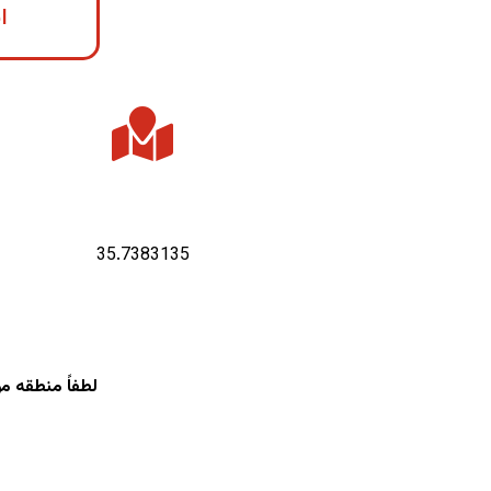
ا
عرض جغرافیایی :
35.7383135
لطفاً منطقه م