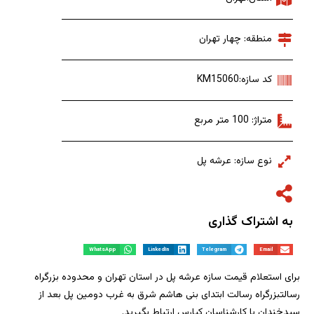
منطقه: چهار تهران
کد سازه:KM15060
متراژ: 100 متر مربع
نوع سازه: عرشه پل
به اشتراک گذاری
WhatsApp
LinkedIn
Telegram
Email
برای استعلام قیمت سازه عرشه پل در استان تهران و محدوده بزرگراه
رسالتبزرگراه رسالت ابتدای بنی هاشم شرق به غرب دومین پل بعد از
سیدخندان با کارشناسان کیارس ارتباط بگیرید.