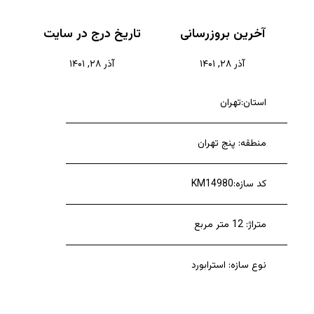
آخرین بروزرسانی
تاریخ درج در سایت
آذر ۲۸, ۱۴۰۱
آذر ۲۸, ۱۴۰۱
استان:تهران
منطقه: پنج تهران
کد سازه:KM14980
متراژ: 12 متر مربع
نوع سازه: استرابورد