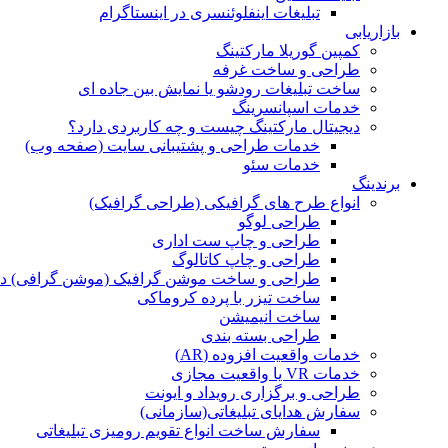
تبلیغات اینفلوئنسری در اینستاگرام
بازاریابی
کمپین گوریلا مارکتینگ
طراحی و ساخت غرفه
ساخت تبلیغات رودشو یا نمایش بین جاده ای
خدمات اسپانسرینگ
دیجیتال مارکتینگ چیست و چه کاربردی دارد؟
خدمات طراحی و پشتیبانی سایت (صفحه وب)
خدمات سئو
برندینگ
انواع طرح های گرافیکی (طراحی گرافیک)
طراحی لوگو
طراحی و چاپ ست اداری
طراحی و چاپ کاتالوگ
طراحی و ساخت موشن گرافیک (موشن گرافی) د
ساخت تیزر با پرده کروماکی
ساخت انیمیشن
طراحی بسته بندی
خدمات واقعیت افزوده (AR)
خدمات VR یا واقعیت مجازی
طراحی و برگزاری رویداد و ایونت
سفارش هدایای تبلیغاتی(سازمانی)
سفارش ساخت انواع تقویم رومیزی تبلیغاتی