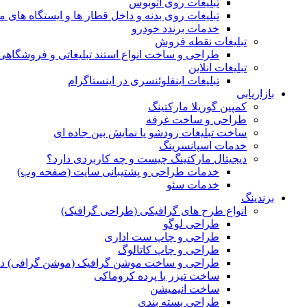
تبلیغات روی اتوبوس
تبلیغات روی بدنه و داخل قطار ها و ایستگاه های م
خدمات برندد خودرو
تبلیغات نقطه فروش
طراحی و ساخت انواع استند تبلیغاتی و فروشگاه
تبلیغات انلاین
تبلیغات اینفلوئنسری در اینستاگرام
بازاریابی
کمپین گوریلا مارکتینگ
طراحی و ساخت غرفه
ساخت تبلیغات رودشو یا نمایش بین جاده ای
خدمات اسپانسرینگ
دیجیتال مارکتینگ چیست و چه کاربردی دارد؟
خدمات طراحی و پشتیبانی سایت (صفحه وب)
خدمات سئو
برندینگ
انواع طرح های گرافیکی (طراحی گرافیک)
طراحی لوگو
طراحی و چاپ ست اداری
طراحی و چاپ کاتالوگ
طراحی و ساخت موشن گرافیک (موشن گرافی) د
ساخت تیزر با پرده کروماکی
ساخت انیمیشن
طراحی بسته بندی