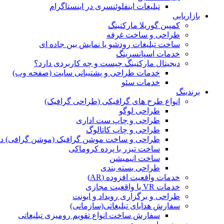
تبلیغات اینفلوئنسری در اینستاگرام
بازاریابی
کمپین گوریلا مارکتینگ
طراحی و ساخت غرفه
ساخت تبلیغات رودشو یا نمایش بین جاده ای
خدمات اسپانسرینگ
دیجیتال مارکتینگ چیست و چه کاربردی دارد؟
خدمات طراحی و پشتیبانی سایت (صفحه وب)
خدمات سئو
برندینگ
انواع طرح های گرافیکی (طراحی گرافیک)
طراحی لوگو
طراحی و چاپ ست اداری
طراحی و چاپ کاتالوگ
طراحی و ساخت موشن گرافیک (موشن گرافی) د
ساخت تیزر با پرده کروماکی
ساخت انیمیشن
طراحی بسته بندی
خدمات واقعیت افزوده (AR)
خدمات VR یا واقعیت مجازی
طراحی و برگزاری رویداد و ایونت
سفارش هدایای تبلیغاتی(سازمانی)
سفارش ساخت انواع تقویم رومیزی تبلیغاتی