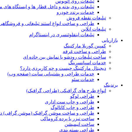
تبلیغات روی اتوبوس
تبلیغات روی بدنه و داخل قطار ها و ایستگاه های م
خدمات برندد خودرو
تبلیغات نقطه فروش
طراحی و ساخت انواع استند تبلیغاتی و فروشگاه
تبلیغات انلاین
تبلیغات اینفلوئنسری در اینستاگرام
بازاریابی
کمپین گوریلا مارکتینگ
طراحی و ساخت غرفه
ساخت تبلیغات رودشو یا نمایش بین جاده ای
خدمات اسپانسرینگ
دیجیتال مارکتینگ چیست و چه کاربردی دارد؟
خدمات طراحی و پشتیبانی سایت (صفحه وب)
خدمات سئو
برندینگ
انواع طرح های گرافیکی (طراحی گرافیک)
طراحی لوگو
طراحی و چاپ ست اداری
طراحی و چاپ کاتالوگ
طراحی و ساخت موشن گرافیک (موشن گرافی) د
ساخت تیزر با پرده کروماکی
ساخت انیمیشن
طراحی بسته بندی