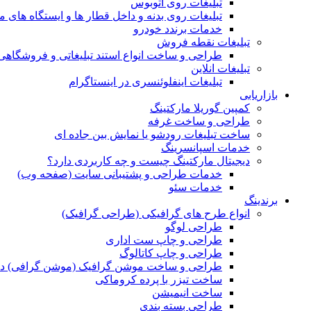
تبلیغات روی اتوبوس
تبلیغات روی بدنه و داخل قطار ها و ایستگاه های م
خدمات برندد خودرو
تبلیغات نقطه فروش
طراحی و ساخت انواع استند تبلیغاتی و فروشگاه
تبلیغات انلاین
تبلیغات اینفلوئنسری در اینستاگرام
بازاریابی
کمپین گوریلا مارکتینگ
طراحی و ساخت غرفه
ساخت تبلیغات رودشو یا نمایش بین جاده ای
خدمات اسپانسرینگ
دیجیتال مارکتینگ چیست و چه کاربردی دارد؟
خدمات طراحی و پشتیبانی سایت (صفحه وب)
خدمات سئو
برندینگ
انواع طرح های گرافیکی (طراحی گرافیک)
طراحی لوگو
طراحی و چاپ ست اداری
طراحی و چاپ کاتالوگ
طراحی و ساخت موشن گرافیک (موشن گرافی) د
ساخت تیزر با پرده کروماکی
ساخت انیمیشن
طراحی بسته بندی