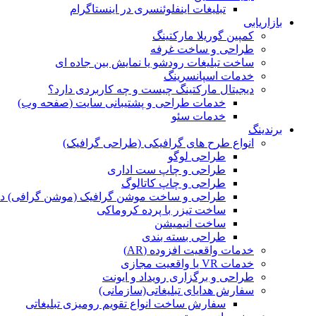
تبلیغات اینفلوئنسری در اینستاگرام
بازاریابی
کمپین گوریلا مارکتینگ
طراحی و ساخت غرفه
ساخت تبلیغات رودشو یا نمایش بین جاده ای
خدمات اسپانسرینگ
دیجیتال مارکتینگ چیست و چه کاربردی دارد؟
خدمات طراحی و پشتیبانی سایت (صفحه وب)
خدمات سئو
برندینگ
انواع طرح های گرافیکی (طراحی گرافیک)
طراحی لوگو
طراحی و چاپ ست اداری
طراحی و چاپ کاتالوگ
طراحی و ساخت موشن گرافیک (موشن گرافی) د
ساخت تیزر با پرده کروماکی
ساخت انیمیشن
طراحی بسته بندی
خدمات واقعیت افزوده (AR)
خدمات VR یا واقعیت مجازی
طراحی و برگزاری رویداد و ایونت
سفارش هدایای تبلیغاتی(سازمانی)
سفارش ساخت انواع تقویم رومیزی تبلیغاتی