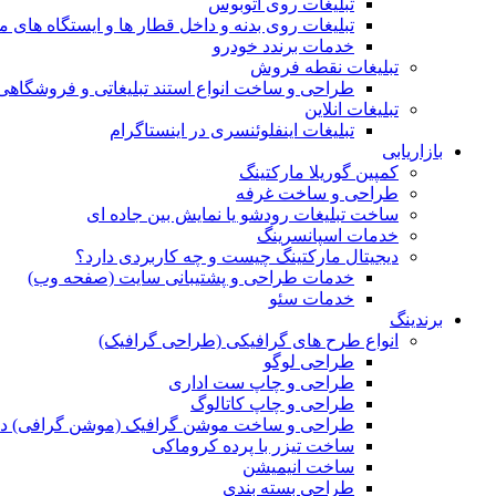
تبلیغات روی اتوبوس
تبلیغات روی بدنه و داخل قطار ها و ایستگاه های م
خدمات برندد خودرو
تبلیغات نقطه فروش
طراحی و ساخت انواع استند تبلیغاتی و فروشگاه
تبلیغات انلاین
تبلیغات اینفلوئنسری در اینستاگرام
بازاریابی
کمپین گوریلا مارکتینگ
طراحی و ساخت غرفه
ساخت تبلیغات رودشو یا نمایش بین جاده ای
خدمات اسپانسرینگ
دیجیتال مارکتینگ چیست و چه کاربردی دارد؟
خدمات طراحی و پشتیبانی سایت (صفحه وب)
خدمات سئو
برندینگ
انواع طرح های گرافیکی (طراحی گرافیک)
طراحی لوگو
طراحی و چاپ ست اداری
طراحی و چاپ کاتالوگ
طراحی و ساخت موشن گرافیک (موشن گرافی) د
ساخت تیزر با پرده کروماکی
ساخت انیمیشن
طراحی بسته بندی