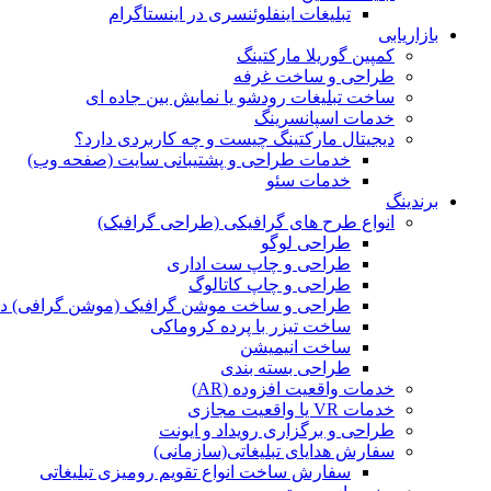
تبلیغات اینفلوئنسری در اینستاگرام
بازاریابی
کمپین گوریلا مارکتینگ
طراحی و ساخت غرفه
ساخت تبلیغات رودشو یا نمایش بین جاده ای
خدمات اسپانسرینگ
دیجیتال مارکتینگ چیست و چه کاربردی دارد؟
خدمات طراحی و پشتیبانی سایت (صفحه وب)
خدمات سئو
برندینگ
انواع طرح های گرافیکی (طراحی گرافیک)
طراحی لوگو
طراحی و چاپ ست اداری
طراحی و چاپ کاتالوگ
طراحی و ساخت موشن گرافیک (موشن گرافی) د
ساخت تیزر با پرده کروماکی
ساخت انیمیشن
طراحی بسته بندی
خدمات واقعیت افزوده (AR)
خدمات VR یا واقعیت مجازی
طراحی و برگزاری رویداد و ایونت
سفارش هدایای تبلیغاتی(سازمانی)
سفارش ساخت انواع تقویم رومیزی تبلیغاتی