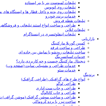
تبلیغات لمپوست بنر یا بنر ایستاده
تبلیغات روی اتوبوس
تبلیغات روی بدنه و داخل قطار ها و ایستگاه های م
خدمات برندد خودرو
تبلیغات نقطه فروش
طراحی و ساخت انواع استند تبلیغاتی و فروشگاه
تبلیغات انلاین
تبلیغات اینفلوئنسری در اینستاگرام
بازاریابی
کمپین گوریلا مارکتینگ
طراحی و ساخت غرفه
ساخت تبلیغات رودشو یا نمایش بین جاده ای
خدمات اسپانسرینگ
دیجیتال مارکتینگ چیست و چه کاربردی دارد؟
خدمات طراحی و پشتیبانی سایت (صفحه وب)
خدمات سئو
برندینگ
انواع طرح های گرافیکی (طراحی گرافیک)
طراحی لوگو
طراحی و چاپ ست اداری
طراحی و چاپ کاتالوگ
طراحی و ساخت موشن گرافیک (موشن گرافی) د
ساخت تیزر با پرده کروماکی