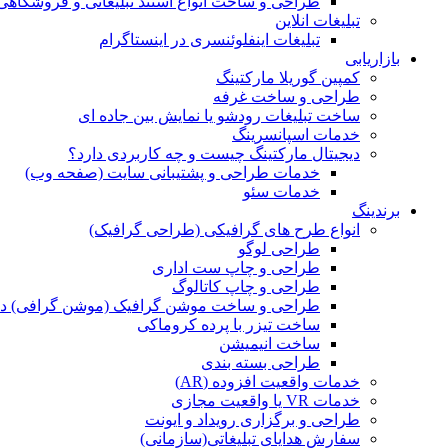
طراحی و ساخت انواع استند تبلیغاتی و فروشگاه
تبلیغات انلاین
تبلیغات اینفلوئنسری در اینستاگرام
بازاریابی
کمپین گوریلا مارکتینگ
طراحی و ساخت غرفه
ساخت تبلیغات رودشو یا نمایش بین جاده ای
خدمات اسپانسرینگ
دیجیتال مارکتینگ چیست و چه کاربردی دارد؟
خدمات طراحی و پشتیبانی سایت (صفحه وب)
خدمات سئو
برندینگ
انواع طرح های گرافیکی (طراحی گرافیک)
طراحی لوگو
طراحی و چاپ ست اداری
طراحی و چاپ کاتالوگ
طراحی و ساخت موشن گرافیک (موشن گرافی) د
ساخت تیزر با پرده کروماکی
ساخت انیمیشن
طراحی بسته بندی
خدمات واقعیت افزوده (AR)
خدمات VR یا واقعیت مجازی
طراحی و برگزاری رویداد و ایونت
سفارش هدایای تبلیغاتی(سازمانی)