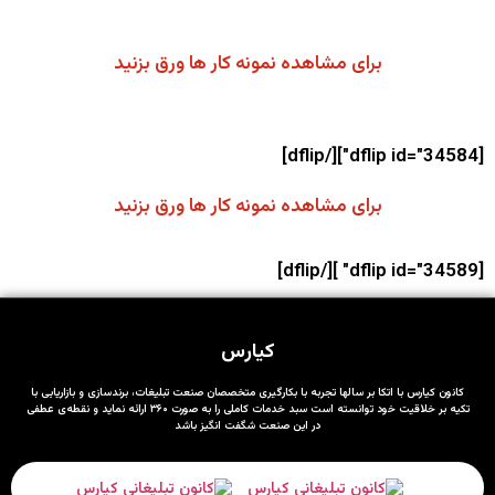
مشاهده تعدادی از نمونه کار های کیارس
برای مشاهده نمونه کار ها ورق بزنید
[dflip id="34584"][/dflip]
برای مشاهده نمونه کار ها ورق بزنید
[dflip id="34589" ][/dflip]
کیارس
کانون کیارس با اتکا بر سالها تجربه با بکارگیری متخصصان صنعت تبلیغات، برندسازی و بازاریابی با
تکیه بر خلاقیت خود توانسته است سبد خدمات کاملی را به صورت ۳۶۰ ارائه نماید و نقطه‌ی عطفی
در این صنعت شگفت انگیز باشد