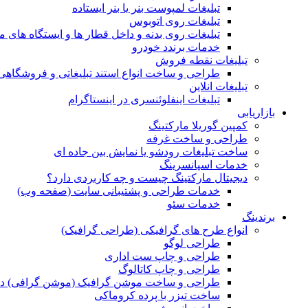
تبلیغات لمپوست بنر یا بنر ایستاده
تبلیغات روی اتوبوس
تبلیغات روی بدنه و داخل قطار ها و ایستگاه های م
خدمات برندد خودرو
تبلیغات نقطه فروش
طراحی و ساخت انواع استند تبلیغاتی و فروشگاه
تبلیغات انلاین
تبلیغات اینفلوئنسری در اینستاگرام
بازاریابی
کمپین گوریلا مارکتینگ
طراحی و ساخت غرفه
ساخت تبلیغات رودشو یا نمایش بین جاده ای
خدمات اسپانسرینگ
دیجیتال مارکتینگ چیست و چه کاربردی دارد؟
خدمات طراحی و پشتیبانی سایت (صفحه وب)
خدمات سئو
برندینگ
انواع طرح های گرافیکی (طراحی گرافیک)
طراحی لوگو
طراحی و چاپ ست اداری
طراحی و چاپ کاتالوگ
طراحی و ساخت موشن گرافیک (موشن گرافی) د
ساخت تیزر با پرده کروماکی