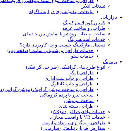
طراحی و ساخت انواع استند تبلیغاتی و فروشگاه
تبلیغات انلاین
تبلیغات اینفلوئنسری در اینستاگرام
بازاریابی
کمپین گوریلا مارکتینگ
طراحی و ساخت غرفه
ساخت تبلیغات رودشو یا نمایش بین جاده ای
خدمات اسپانسرینگ
دیجیتال مارکتینگ چیست و چه کاربردی دارد؟
خدمات طراحی و پشتیبانی سایت (صفحه وب)
خدمات سئو
برندینگ
انواع طرح های گرافیکی (طراحی گرافیک)
طراحی لوگو
طراحی و چاپ ست اداری
طراحی و چاپ کاتالوگ
طراحی و ساخت موشن گرافیک (موشن گرافی) د
ساخت تیزر با پرده کروماکی
ساخت انیمیشن
طراحی بسته بندی
خدمات واقعیت افزوده (AR)
خدمات VR یا واقعیت مجازی
طراحی و برگزاری رویداد و ایونت
سفارش هدایای تبلیغاتی(سازمانی)