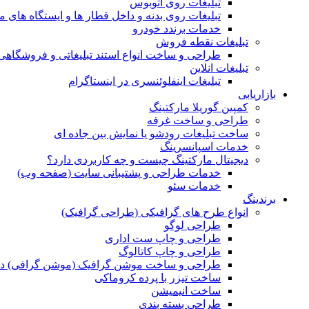
تبلیغات روی اتوبوس
تبلیغات روی بدنه و داخل قطار ها و ایستگاه های م
خدمات برندد خودرو
تبلیغات نقطه فروش
طراحی و ساخت انواع استند تبلیغاتی و فروشگاه
تبلیغات انلاین
تبلیغات اینفلوئنسری در اینستاگرام
بازاریابی
کمپین گوریلا مارکتینگ
طراحی و ساخت غرفه
ساخت تبلیغات رودشو یا نمایش بین جاده ای
خدمات اسپانسرینگ
دیجیتال مارکتینگ چیست و چه کاربردی دارد؟
خدمات طراحی و پشتیبانی سایت (صفحه وب)
خدمات سئو
برندینگ
انواع طرح های گرافیکی (طراحی گرافیک)
طراحی لوگو
طراحی و چاپ ست اداری
طراحی و چاپ کاتالوگ
طراحی و ساخت موشن گرافیک (موشن گرافی) د
ساخت تیزر با پرده کروماکی
ساخت انیمیشن
طراحی بسته بندی