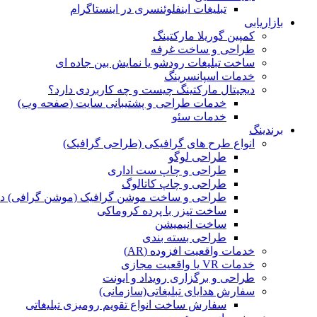
تبلیغات اینفلوئنسری در اینستاگرام
بازاریابی
کمپین گوریلا مارکتینگ
طراحی و ساخت غرفه
ساخت تبلیغات رودشو یا نمایش بین جاده ای
خدمات اسپانسرینگ
دیجیتال مارکتینگ چیست و چه کاربردی دارد؟
خدمات طراحی و پشتیبانی سایت (صفحه وب)
خدمات سئو
برندینگ
انواع طرح های گرافیکی (طراحی گرافیک)
طراحی لوگو
طراحی و چاپ ست اداری
طراحی و چاپ کاتالوگ
طراحی و ساخت موشن گرافیک (موشن گرافی) د
ساخت تیزر با پرده کروماکی
ساخت انیمیشن
طراحی بسته بندی
خدمات واقعیت افزوده (AR)
خدمات VR یا واقعیت مجازی
طراحی و برگزاری رویداد و ایونت
سفارش هدایای تبلیغاتی(سازمانی)
سفارش ساخت انواع تقویم رومیزی تبلیغاتی