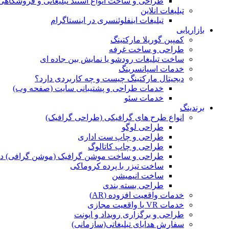
طراحی و ساخت انواع استند تبلیغاتی و فروشگاه
تبلیغات انلاین
تبلیغات اینفلوئنسری در اینستاگرام
بازاریابی
کمپین گوریلا مارکتینگ
طراحی و ساخت غرفه
ساخت تبلیغات رودشو یا نمایش بین جاده ای
خدمات اسپانسرینگ
دیجیتال مارکتینگ چیست و چه کاربردی دارد؟
خدمات طراحی و پشتیبانی سایت (صفحه وب)
خدمات سئو
برندینگ
انواع طرح های گرافیکی (طراحی گرافیک)
طراحی لوگو
طراحی و چاپ ست اداری
طراحی و چاپ کاتالوگ
طراحی و ساخت موشن گرافیک (موشن گرافی) د
ساخت تیزر با پرده کروماکی
ساخت انیمیشن
طراحی بسته بندی
خدمات واقعیت افزوده (AR)
خدمات VR یا واقعیت مجازی
طراحی و برگزاری رویداد و ایونت
سفارش هدایای تبلیغاتی(سازمانی)