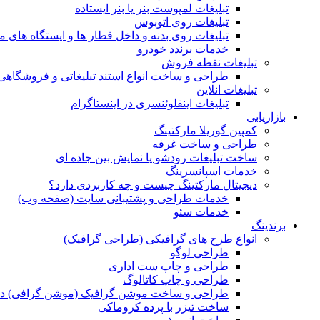
تبلیغات لمپوست بنر یا بنر ایستاده
تبلیغات روی اتوبوس
تبلیغات روی بدنه و داخل قطار ها و ایستگاه های م
خدمات برندد خودرو
تبلیغات نقطه فروش
طراحی و ساخت انواع استند تبلیغاتی و فروشگاه
تبلیغات انلاین
تبلیغات اینفلوئنسری در اینستاگرام
بازاریابی
کمپین گوریلا مارکتینگ
طراحی و ساخت غرفه
ساخت تبلیغات رودشو یا نمایش بین جاده ای
خدمات اسپانسرینگ
دیجیتال مارکتینگ چیست و چه کاربردی دارد؟
خدمات طراحی و پشتیبانی سایت (صفحه وب)
خدمات سئو
برندینگ
انواع طرح های گرافیکی (طراحی گرافیک)
طراحی لوگو
طراحی و چاپ ست اداری
طراحی و چاپ کاتالوگ
طراحی و ساخت موشن گرافیک (موشن گرافی) د
ساخت تیزر با پرده کروماکی