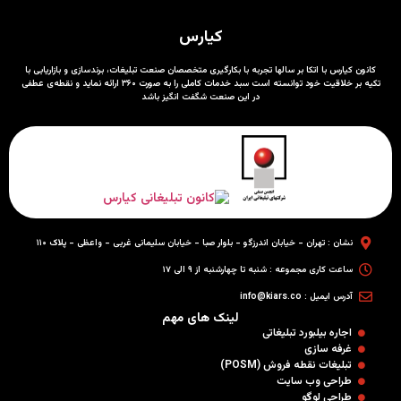
کیارس
کانون کیارس با اتکا بر سالها تجربه با بکارگیری متخصصان صنعت تبلیغات، برندسازی و بازاریابی با
تکیه بر خلاقیت خود توانسته است سبد خدمات کاملی را به صورت ۳۶۰ ارائه نماید و نقطه‌ی عطفی
در این صنعت شگفت انگیز باشد
نشان : تهران - خیابان اندرزگو - بلوار صبا - خیابان سلیمانی غربی - واعظی - پلاک ۱۱۰
ساعت کاری مجموعه : شنبه تا چهارشنبه از ۹ الی ۱۷
آدرس ایمیل : info@kiars.co
لینک های مهم
اجاره بیلبورد تبلیغاتی
غرفه سازی
تبلیغات نقطه فروش (POSM)
طراحی وب سایت
طراحی لوگو