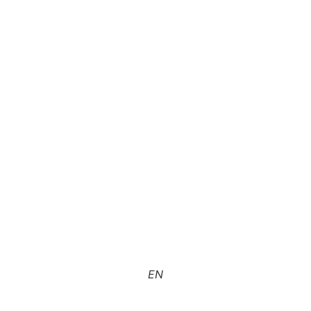
پرش
به
محتوا
EN