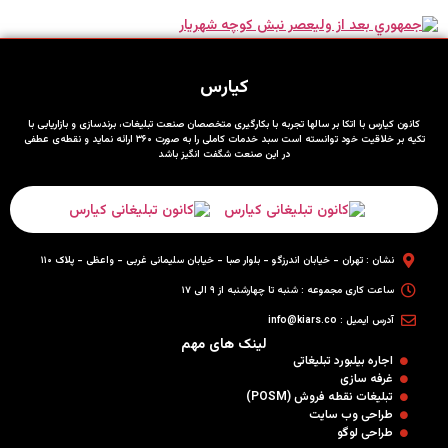
کیارس
کانون کیارس با اتکا بر سالها تجربه با بکارگیری متخصصان صنعت تبلیغات، برندسازی و بازاریابی با
تکیه بر خلاقیت خود توانسته است سبد خدمات کاملی را به صورت ۳۶۰ ارائه نماید و نقطه‌ی عطفی
در این صنعت شگفت انگیز باشد
نشان : تهران - خیابان اندرزگو - بلوار صبا - خیابان سلیمانی غربی - واعظی - پلاک ۱۱۰
ساعت کاری مجموعه : شنبه تا چهارشنبه از ۹ الی ۱۷
آدرس ایمیل : info@kiars.co
لینک های مهم
اجاره بیلبورد تبلیغاتی
غرفه سازی
تبلیغات نقطه فروش (POSM)
طراحی وب سایت
طراحی لوگو