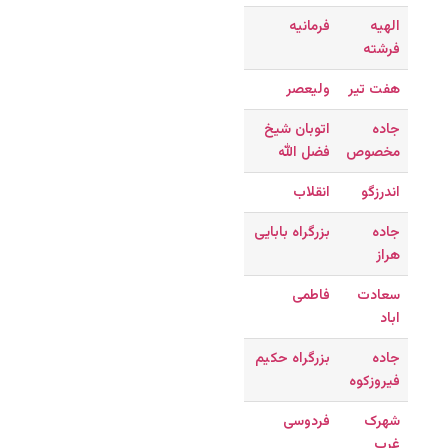
الهیه
فرمانیه
فرشته
هفت تیر
ولیعصر
جاده
اتوبان شیخ
مخصوص
فضل الله
اندرزگو
انقلاب
جاده
بزرگراه بابایی
هراز
سعادت
فاطمی
اباد
جاده
بزرگراه حکیم
فیروزکوه
شهرک
فردوسی
غرب