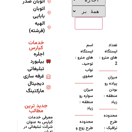
اتوبان صدر
اتوبان
بابایی
الهیه
(فرشته)
خدمات
تعداد
اسم
کیارس
ایستگاه
ایستگاه
اجلره
های مترو :
های مترو :
بیلبورد
2
توحید،
تبلیغاتی
نواب
غرفه سازی
صفوی
میزان
دیجیتال
پیاده رو
بودن
میزان
مارکتینگ
منطقه :
سواره رو
زیاد
منطقه :
جدید ترین
زیاد
مطالب
محدوده
معرفی خدمات
طرح
محدوده
کیارس به ‌عنوان
شرکت تبلیغاتی در
ترافیک :
طرح زوج و
تهران