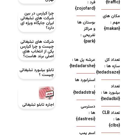
{traffic}
فرد :
{zojofard}
چرا کیارس در بین
مکان های
شرکت‌ های تبلیغاتی
مهم :
بوستان ها
ایران جایگاه ویژه ‌ای
دارد؟
{makan}
و مراکز
تفریحی :
{park}
شرکت ‌های تبلیغاتی
چیست و چرا کیارس
یکی از انتخاب ‌های
اصلی برند هاست؟
تعداد کل
عرشه پل ها :
سازه ها :
{tedadarshe}
تابلو بیلبورد تبلیغاتی
{tedadsaze}
چیست ؟
استرابورد ها
تعداد
:
بیلبورد ها :
{tedadstra}
{tedadbil}
اجاره تابلو تبلیغاتی
دسترسی
تعداد CLB
ها :
ها :
{dastresi}
{clbs}
اسم پمپ